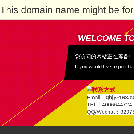
This domain name might be for
WELCOME T
您访问的网站正在筹备中
If you would like to purc
Email：
ghj@163.
TEL：4006644724
QQ/Wechat：3297